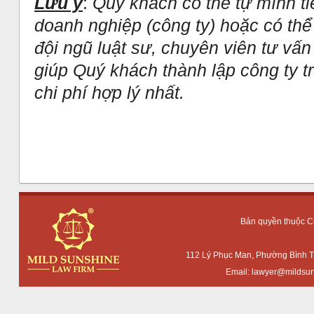
Lưu ý
:
Quý khách có thể tự mình ti
doanh nghiệp (công ty) hoặc có th
đội ngũ luật sư, chuyên viên tư vấn
giúp Quý khách thành lập công ty t
chi phí hợp lý nhất.
Bản quyền thuộc 
112 Lý Phục Man, Phường Bình T
Email:
lawyer@mildsun