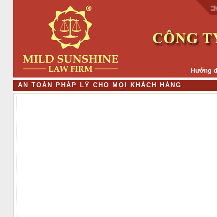
Chào 
Hướng d
A
N
T
O
À
N
P
H
Á
P
L
Ý
C
H
O
M
Ọ
I
K
H
Á
C
H
H
À
N
G