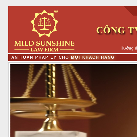
Hướng d
A
N
T
O
À
N
P
H
Á
P
L
Ý
C
H
O
M
Ọ
I
K
H
Á
C
H
H
À
N
G