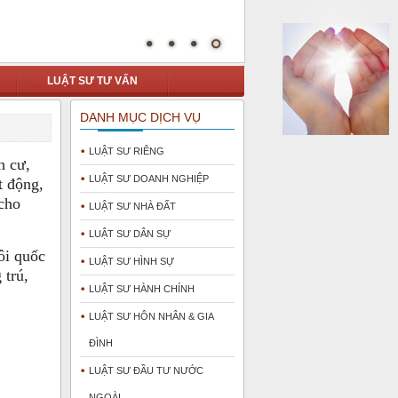
LUẬT SƯ TƯ VẤN
DANH MỤC DỊCH VỤ
LUẬT SƯ RIÊNG
h cư,
LUẬT SƯ DOANH NGHIỆP
t động,
cho
LUẬT SƯ NHÀ ĐẤT
LUẬT SƯ DÂN SỰ
ôi quốc
LUẬT SƯ HÌNH SỰ
 trú,
LUẬT SƯ HÀNH CHÍNH
LUẬT SƯ HÔN NHÂN & GIA
ĐÌNH
LUẬT SƯ ĐẦU TƯ NƯỚC
NGOÀI