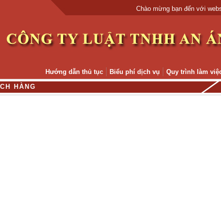
Chào mừng bạn đến với websit
Hướng dẫn thủ tục
Biểu phí dịch vụ
Quy trình làm việ
C
H
H
À
N
G