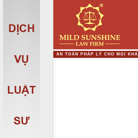
A
N
T
O
À
N
P
H
Á
P
L
Ý
C
H
O
M
Ọ
I
K
H
Á