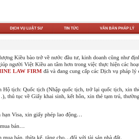
DỊCH VỤ LUẬT SƯ
TIN TỨC
VĂN BẢN PHÁP LÝ
ng Kiều bào trở về nước đầu tư, kinh doanh cũng như địn
giúp người Việt Kiều an tâm hơn trong việc thực hiện các hoạ
HINE LAW FIRM
đã và đang cung cấp các Dịch vụ pháp lý 
tịch: Quốc tịch (Nhập quốc tịch, trở lại quốc tịch, xin th
, thủ tục về Giấy khai sinh, kết hôn, xin thẻ tạm trú, thường
ạn Visa, xin giấy phép lao động…
 mua bán…
a bán, thừa kế, tặng cho…đối với tài sản nhà đất.