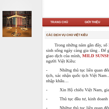
TRANG CHỦ
GIỚI THIỆU
LIÊN HỆ
CÁC DỊCH VỤ CHO VIỆT KIỀU
Trong những năm gần đây, số lượ
sinh sống ngày càng gia tăng . Để 
giao dịch của mình,
MILD SUNS
người Việt Kiều:
- Những thủ tục liên quan đến Hộ 
tịch, xác nhận quốc tịch Việt Nam…)
nhập khẩu…
- Xin Hộ chiếu Việt Nam, gia h
- Thủ tục đầu tư, kinh doanh
- Những thủ tục liên quan đến mu