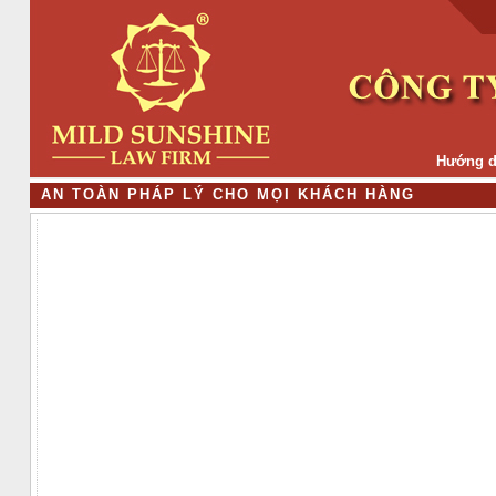
Hướng d
A
N
T
O
À
N
P
H
Á
P
L
Ý
C
H
O
M
Ọ
I
K
H
Á
C
H
H
À
N
G