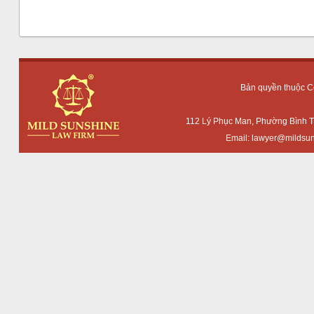
Bản quyền thuộc 
112 Lý Phục Man, Phường Bình T
Email:
lawyer@mildsun