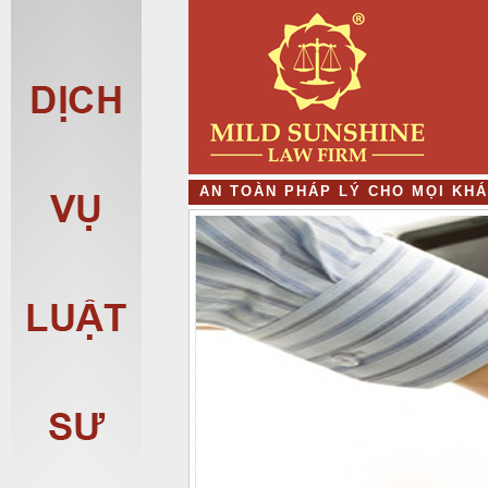
A
N
T
O
À
N
P
H
Á
P
L
Ý
C
H
O
M
Ọ
I
K
H
Á