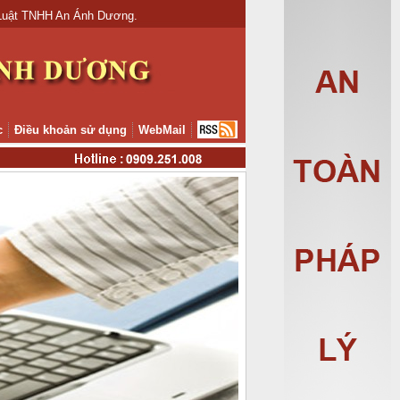
TNHH An Ánh Dương.
c
Điều khoản sử dụng
WebMail