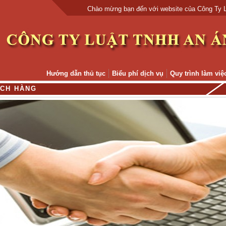
Chào mừng bạn đến với website của Công Ty Luật 
Hướng dẫn thủ tục
Biểu phí dịch vụ
Quy trình làm việ
C
H
H
À
N
G