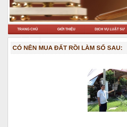
TRANG CHỦ
GIỚI THIỆU
DỊCH VỤ LUẬT SƯ
LIÊN HỆ
CÓ NÊN MUA ĐẤT RỒI LÀM SỔ SAU: