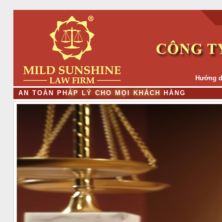
Hướng d
A
N
T
O
À
N
P
H
Á
P
L
Ý
C
H
O
M
Ọ
I
K
H
Á
C
H
H
À
N
G