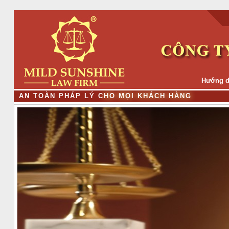
Hướng d
A
N
T
O
À
N
P
H
Á
P
L
Ý
C
H
O
M
Ọ
I
K
H
Á
C
H
H
À
N
G