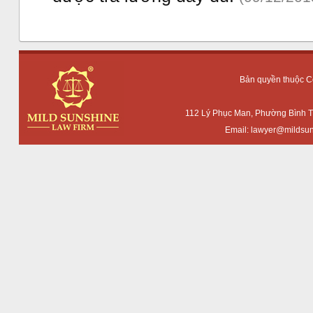
Bản quyền thuộc 
112 Lý Phục Man, Phường Bình T
Email:
lawyer@mildsun