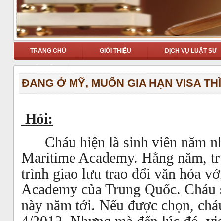
TRANG CHỦ
GIỚI THIỆU
DỊCH VỤ LUẬT SƯ
LIÊN HỆ
ĐANG Ở MỸ, MUỐN GIA HẠN VISA TH
Hỏi:
Cháu hiện là sinh viên năm nh
Maritime Academy. Hằng năm, tr
trình giao lưu trao đổi văn hóa v
Academy của Trung Quốc. Cháu s
này năm tới. Nếu được chọn, chá